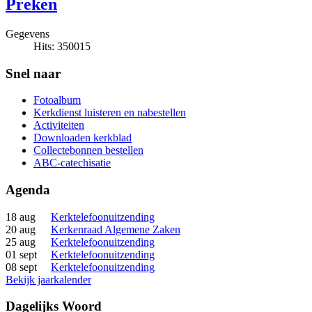
Preken
Gegevens
Hits: 350015
Snel naar
Fotoalbum
Kerkdienst luisteren en nabestellen
Activiteiten
Downloaden kerkblad
Collectebonnen bestellen
ABC-catechisatie
Agenda
18 aug
Kerktelefoonuitzending
20 aug
Kerkenraad Algemene Zaken
25 aug
Kerktelefoonuitzending
01 sept
Kerktelefoonuitzending
08 sept
Kerktelefoonuitzending
Bekijk jaarkalender
Dagelijks Woord