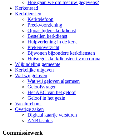
Hoe gaan we om met uw gegevens?
Kerkenraad
Kerkdiensten
Kerktelefoon
Preekvoorziening
Oppas tijdens kerkdienst
Bestellen kerkdienst
Hulpverlening in de kerk
Prekenoverzicht
Bijwonen bijzondere kerkdiensten
Huisregels kerkdiensten i.v.m.corona
Wijkindeling gemeente
Kerkelijke uitgaven
Wat wij geloven
Wat wij geloven algemeen
Geloofsvragen
Het ABC van het geloof
Geloof in het gezin
Vacaturebank
Overige zaken
Digitaal kaartje versturen
ANBI-status
Commissiewerk