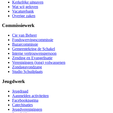
Kerkelijke uitgaven
Wat wij geloven
Vacaturebank
Overige zaken
Commissiewerk
Cie van Beheer
Fondswervingscommissie
Bazarcommissie
Gemeentekring de Schakel
Interne vertrouwenspersoon
Zending en Evangelisatie
Verenigingen (jong) volwassenen
Zondagavondzang
Studio Schuilplaats
Jeugdwerk
Jeugdraad
Aanmelden activiteiten
Facebookpagina
Catechisaties
Jeugdverenigingen