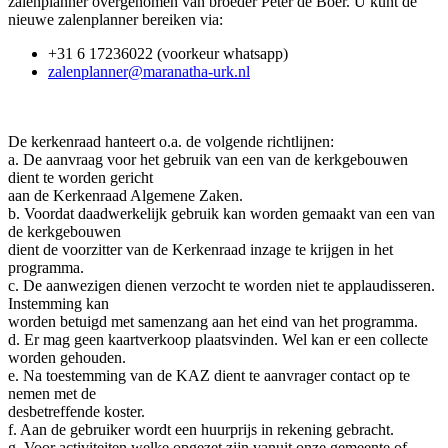
zalenplanner overgenomen van broeder Peter de Boer. U kunt de
nieuwe zalenplanner bereiken via:
+31 6 17236022 (voorkeur whatsapp)
zalenplanner@maranatha-urk.nl
De kerkenraad hanteert o.a. de volgende richtlijnen:
a. De aanvraag voor het gebruik van een van de kerkgebouwen
dient te worden gericht
aan de Kerkenraad Algemene Zaken.
b. Voordat daadwerkelijk gebruik kan worden gemaakt van een van
de kerkgebouwen
dient de voorzitter van de Kerkenraad inzage te krijgen in het
programma.
c. De aanwezigen dienen verzocht te worden niet te applaudisseren.
Instemming kan
worden betuigd met samenzang aan het eind van het programma.
d. Er mag geen kaartverkoop plaatsvinden. Wel kan er een collecte
worden gehouden.
e. Na toestemming van de KAZ dient te aanvrager contact op te
nemen met de
desbetreffende koster.
f. Aan de gebruiker wordt een huurprijs in rekening gebracht.
g. Voor activiteiten welke opgezet zijn vanuit onze gemeente of