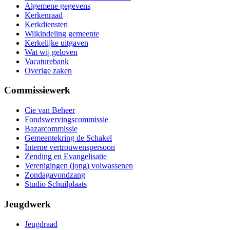
Algemene gegevens
Kerkenraad
Kerkdiensten
Wijkindeling gemeente
Kerkelijke uitgaven
Wat wij geloven
Vacaturebank
Overige zaken
Commissiewerk
Cie van Beheer
Fondswervingscommissie
Bazarcommissie
Gemeentekring de Schakel
Interne vertrouwenspersoon
Zending en Evangelisatie
Verenigingen (jong) volwassenen
Zondagavondzang
Studio Schuilplaats
Jeugdwerk
Jeugdraad