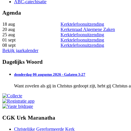
ABC-catechisatie
Agenda
18 aug
Kerktelefoonuitzending
20 aug
Kerkenraad Algemene Zaken
25 aug
Kerktelefoonuitzending
01 sept
Kerktelefoonuitzending
08 sept
Kerktelefoonuitzending
Bekijk jaarkalender
Dagelijks Woord
donderdag 06 augustus 2026 - Galaten 3:27
Want zovelen als gij in Christus gedoopt zijt, hebt gij Christus
CGK Urk Maranatha
Christelijke Gereformeerde Kerk