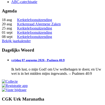
ABC-catechisatie
Agenda
18 aug
Kerktelefoonuitzending
20 aug
Kerkenraad Algemene Zaken
25 aug
Kerktelefoonuitzending
01 sept
Kerktelefoonuitzending
08 sept
Kerktelefoonuitzending
Bekijk jaarkalender
Dagelijks Woord
vrijdag 07 augustus 2026 - Psalmen 40:9
Ik heb lust, o mijn God! om Uw welbehagen te doen; en Uw
wet is in het midden mijns ingewands. -- Psalmen 40:9
CGK Urk Maranatha