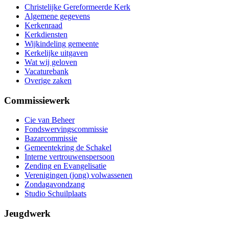
Christelijke Gereformeerde Kerk
Algemene gegevens
Kerkenraad
Kerkdiensten
Wijkindeling gemeente
Kerkelijke uitgaven
Wat wij geloven
Vacaturebank
Overige zaken
Commissiewerk
Cie van Beheer
Fondswervingscommissie
Bazarcommissie
Gemeentekring de Schakel
Interne vertrouwenspersoon
Zending en Evangelisatie
Verenigingen (jong) volwassenen
Zondagavondzang
Studio Schuilplaats
Jeugdwerk