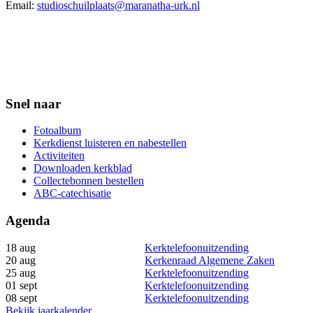
Email:
studioschuilplaats@maranatha-urk.nl
Snel naar
Fotoalbum
Kerkdienst luisteren en nabestellen
Activiteiten
Downloaden kerkblad
Collectebonnen bestellen
ABC-catechisatie
Agenda
18 aug
Kerktelefoonuitzending
20 aug
Kerkenraad Algemene Zaken
25 aug
Kerktelefoonuitzending
01 sept
Kerktelefoonuitzending
08 sept
Kerktelefoonuitzending
Bekijk jaarkalender