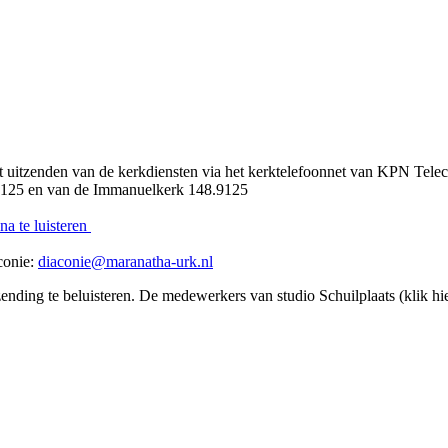
t uitzenden van de kerkdiensten via het kerktelefoonnet van KPN Tel
8.6125 en van de Immanuelkerk 148.9125
na te luisteren
conie:
diaconie@maranatha-urk.nl
zending te beluisteren. De medewerkers van studio Schuilplaats (klik 