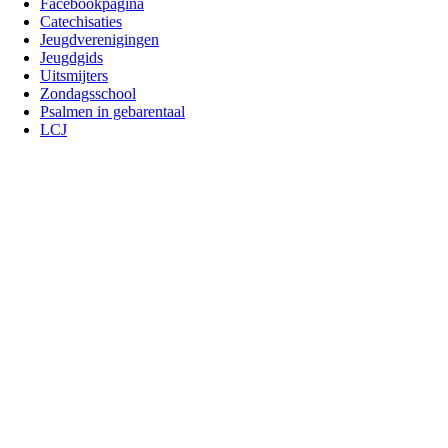
Facebookpagina
Catechisaties
Jeugdverenigingen
Jeugdgids
Uitsmijters
Zondagsschool
Psalmen in gebarentaal
LCJ