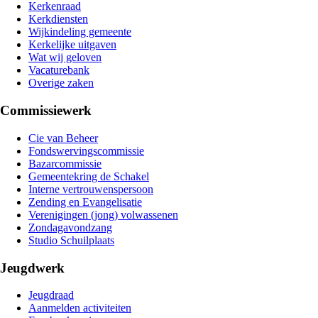
Kerkenraad
Kerkdiensten
Wijkindeling gemeente
Kerkelijke uitgaven
Wat wij geloven
Vacaturebank
Overige zaken
Commissiewerk
Cie van Beheer
Fondswervingscommissie
Bazarcommissie
Gemeentekring de Schakel
Interne vertrouwenspersoon
Zending en Evangelisatie
Verenigingen (jong) volwassenen
Zondagavondzang
Studio Schuilplaats
Jeugdwerk
Jeugdraad
Aanmelden activiteiten