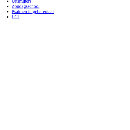
Uitsmijters
Zondagsschool
Psalmen in gebarentaal
LCJ