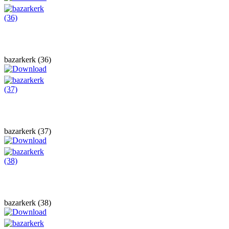
bazarkerk (36)
bazarkerk (37)
bazarkerk (38)