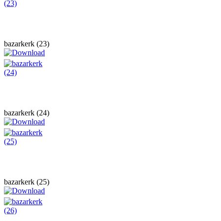
bazarkerk (23)
bazarkerk (24)
bazarkerk (25)