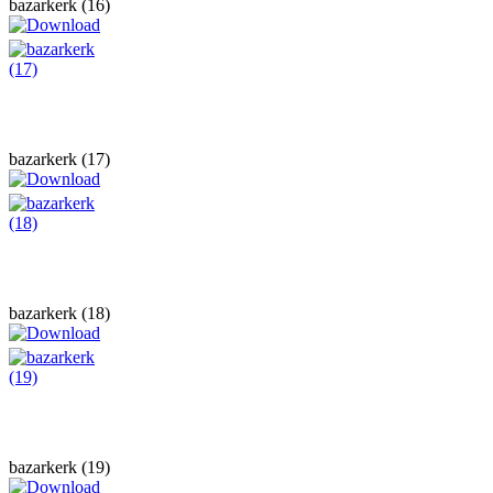
bazarkerk (16)
bazarkerk (17)
bazarkerk (18)
bazarkerk (19)