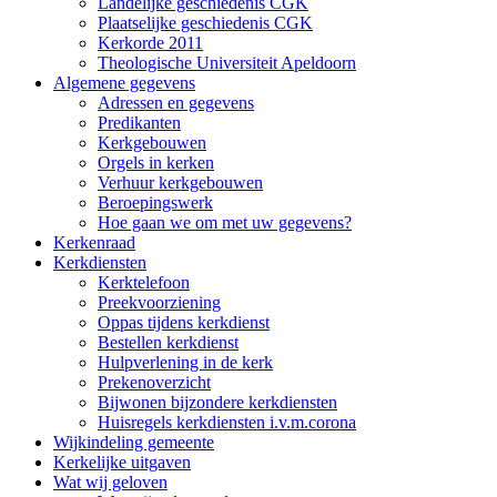
Landelijke geschiedenis CGK
Plaatselijke geschiedenis CGK
Kerkorde 2011
Theologische Universiteit Apeldoorn
Algemene gegevens
Adressen en gegevens
Predikanten
Kerkgebouwen
Orgels in kerken
Verhuur kerkgebouwen
Beroepingswerk
Hoe gaan we om met uw gegevens?
Kerkenraad
Kerkdiensten
Kerktelefoon
Preekvoorziening
Oppas tijdens kerkdienst
Bestellen kerkdienst
Hulpverlening in de kerk
Prekenoverzicht
Bijwonen bijzondere kerkdiensten
Huisregels kerkdiensten i.v.m.corona
Wijkindeling gemeente
Kerkelijke uitgaven
Wat wij geloven