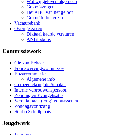
Wat wij geloven algemeen
Geloofsvragen
Het ABC van het geloof
Geloof in het gezin
Vacaturebank
Overige zaken
Digitaal kaartje versturen
ANBI-status
Commissiewerk
Cie van Beheer
Fondswervingscommissie
Bazarcommissie
Algemene info
Gemeentekring de Schakel
Interne vertrouwenspersoon
Zending en Evangelisatie
Verenigingen (jong) volwassenen
Zondagavondzang
Studio Schuilplaats
Jeugdwerk
Jeugdraad