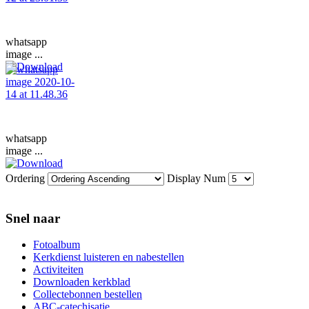
whatsapp
image ...
whatsapp
image ...
Ordering
Display Num
Snel naar
Fotoalbum
Kerkdienst luisteren en nabestellen
Activiteiten
Downloaden kerkblad
Collectebonnen bestellen
ABC-catechisatie