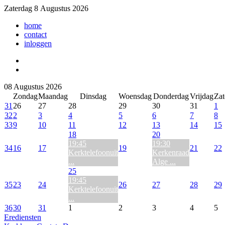
Zaterdag 8 Augustus 2026
home
contact
inloggen
08 Augustus 2026
Zondag
Maandag
Dinsdag
Woensdag
Donderdag
Vrijdag
Zat
31
26
27
28
29
30
31
1
32
2
3
4
5
6
7
8
33
9
10
11
12
13
14
15
18
20
19:45
19:30
34
16
17
19
21
22
Kerktelefoonuit
Kerkenraad
...
Alge ...
25
19:45
35
23
24
26
27
28
29
Kerktelefoonuit
...
36
30
31
1
2
3
4
5
Erediensten