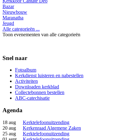
Kerkkoor Cantate Deo
Bazar
Nieuwbouw
Maranatha
Jeugd
Alle categorieën ...
Toon evenementen van alle categorieën
Snel naar
Fotoalbum
Kerkdienst luisteren en nabestellen
Activiteiten
Downloaden kerkblad
Collectebonnen bestellen
ABC-catechisatie
Agenda
18 aug
Kerktelefoonuitzending
20 aug
Kerkenraad Algemene Zaken
25 aug
Kerktelefoonuitzending
01 sept
Kerktelefoonuitzending