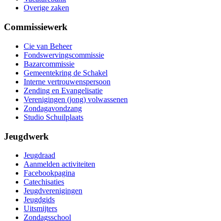
Overige zaken
Commissiewerk
Cie van Beheer
Fondswervingscommissie
Bazarcommissie
Gemeentekring de Schakel
Interne vertrouwenspersoon
Zending en Evangelisatie
Verenigingen (jong) volwassenen
Zondagavondzang
Studio Schuilplaats
Jeugdwerk
Jeugdraad
Aanmelden activiteiten
Facebookpagina
Catechisaties
Jeugdverenigingen
Jeugdgids
Uitsmijters
Zondagsschool