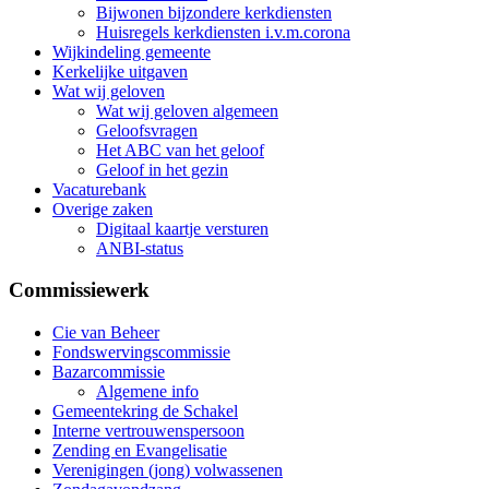
Bijwonen bijzondere kerkdiensten
Huisregels kerkdiensten i.v.m.corona
Wijkindeling gemeente
Kerkelijke uitgaven
Wat wij geloven
Wat wij geloven algemeen
Geloofsvragen
Het ABC van het geloof
Geloof in het gezin
Vacaturebank
Overige zaken
Digitaal kaartje versturen
ANBI-status
Commissiewerk
Cie van Beheer
Fondswervingscommissie
Bazarcommissie
Algemene info
Gemeentekring de Schakel
Interne vertrouwenspersoon
Zending en Evangelisatie
Verenigingen (jong) volwassenen