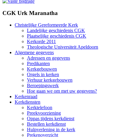
CGK Urk Maranatha
Christelijke Gereformeerde Kerk
Landelijke geschiedenis CGK
Plaatselijke geschiedenis CGK
Kerkorde 2011
Theologische Universiteit Apeldoorn
Algemene gegevens
Adressen en gegevens
Predikanten
Kerkgebouwen
Orgels in kerken
Verhuur kerkgebouwen
Beroepingswerk
Hoe gaan we om met uw gegevens?
Kerkenraad
Kerkdiensten
Kerktelefoon
Preekvoorziening
Oppas tijdens kerkdienst
Bestellen kerkdienst
Hulpverlening in de kerk
Prekenoverzicht