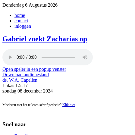
Donderdag 6 Augustus 2026
home
contact
inloggen
Gabriel zoekt Zacharias op
Open speler in een popup venster
Download audiobestand
ds. W.A. Capellen
Lukas 1:5-17
zondag 08 december 2024
Meelezen met het te lezen schriftgedeelte?
Klik hier
Snel naar