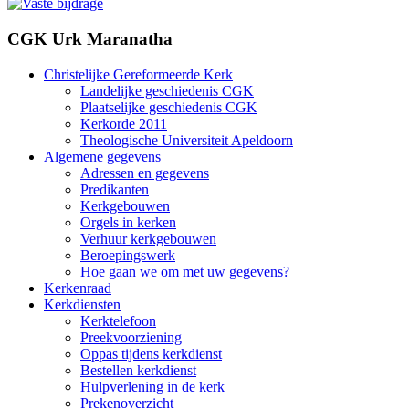
CGK Urk Maranatha
Christelijke Gereformeerde Kerk
Landelijke geschiedenis CGK
Plaatselijke geschiedenis CGK
Kerkorde 2011
Theologische Universiteit Apeldoorn
Algemene gegevens
Adressen en gegevens
Predikanten
Kerkgebouwen
Orgels in kerken
Verhuur kerkgebouwen
Beroepingswerk
Hoe gaan we om met uw gegevens?
Kerkenraad
Kerkdiensten
Kerktelefoon
Preekvoorziening
Oppas tijdens kerkdienst
Bestellen kerkdienst
Hulpverlening in de kerk
Prekenoverzicht