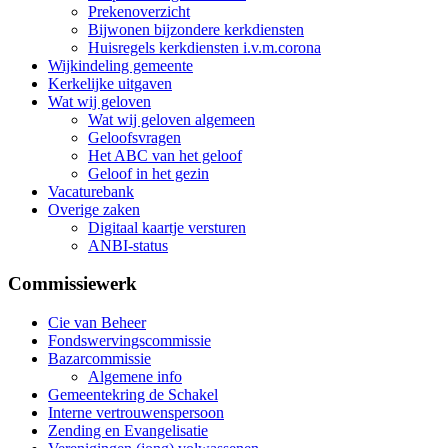
Prekenoverzicht
Bijwonen bijzondere kerkdiensten
Huisregels kerkdiensten i.v.m.corona
Wijkindeling gemeente
Kerkelijke uitgaven
Wat wij geloven
Wat wij geloven algemeen
Geloofsvragen
Het ABC van het geloof
Geloof in het gezin
Vacaturebank
Overige zaken
Digitaal kaartje versturen
ANBI-status
Commissiewerk
Cie van Beheer
Fondswervingscommissie
Bazarcommissie
Algemene info
Gemeentekring de Schakel
Interne vertrouwenspersoon
Zending en Evangelisatie