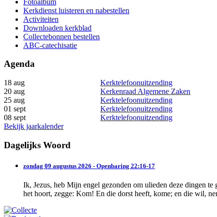
Fotoalbum
Kerkdienst luisteren en nabestellen
Activiteiten
Downloaden kerkblad
Collectebonnen bestellen
ABC-catechisatie
Agenda
18 aug
Kerktelefoonuitzending
20 aug
Kerkenraad Algemene Zaken
25 aug
Kerktelefoonuitzending
01 sept
Kerktelefoonuitzending
08 sept
Kerktelefoonuitzending
Bekijk jaarkalender
Dagelijks Woord
zondag 09 augustus 2026 - Openbaring 22:16-17
Ik, Jezus, heb Mijn engel gezonden om ulieden deze dingen te
het hoort, zegge: Kom! En die dorst heeft, kome; en die wil, n