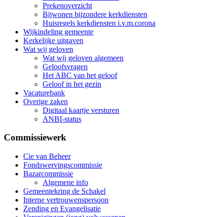
Prekenoverzicht
Bijwonen bijzondere kerkdiensten
Huisregels kerkdiensten i.v.m.corona
Wijkindeling gemeente
Kerkelijke uitgaven
Wat wij geloven
Wat wij geloven algemeen
Geloofsvragen
Het ABC van het geloof
Geloof in het gezin
Vacaturebank
Overige zaken
Digitaal kaartje versturen
ANBI-status
Commissiewerk
Cie van Beheer
Fondswervingscommissie
Bazarcommissie
Algemene info
Gemeentekring de Schakel
Interne vertrouwenspersoon
Zending en Evangelisatie