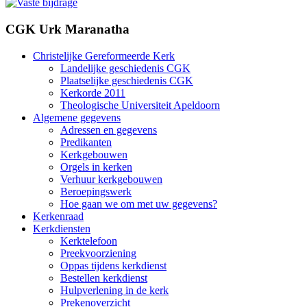
CGK Urk Maranatha
Christelijke Gereformeerde Kerk
Landelijke geschiedenis CGK
Plaatselijke geschiedenis CGK
Kerkorde 2011
Theologische Universiteit Apeldoorn
Algemene gegevens
Adressen en gegevens
Predikanten
Kerkgebouwen
Orgels in kerken
Verhuur kerkgebouwen
Beroepingswerk
Hoe gaan we om met uw gegevens?
Kerkenraad
Kerkdiensten
Kerktelefoon
Preekvoorziening
Oppas tijdens kerkdienst
Bestellen kerkdienst
Hulpverlening in de kerk
Prekenoverzicht