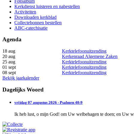
Fotoalbum
Kerkdienst luisteren en nabestellen
Activiteiten
Downloaden kerkblad
Collectebonnen bestellen
ABC-catechisatie
Agenda
18 aug
Kerktelefoonuitzending
20 aug
Kerkenraad Algemene Zaken
25 aug
Kerktelefoonuitzending
01 sept
Kerktelefoonuitzending
08 sept
Kerktelefoonuitzending
Bekijk jaarkalender
Dagelijks Woord
vrijdag 07 augustus 2026 - Psalmen 40:9
Ik heb lust, o mijn God! om Uw welbehagen te doen; en Uw wet