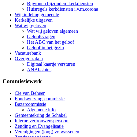
Bijwonen bijzondere kerkdiensten
Huisregels kerkdiensten i.v.m.corona
Wijkindeling gemeente
Kerkelijke uitgaven
Wat wij geloven
Wat wij geloven algemeen
Geloofsvragen
Het ABC van het geloof
Geloof in het gezin
Vacaturebank
Overige zaken
Digitaal kaartje versturen
ANBI-status
Commissiewerk
Cie van Beheer
Fondswervingscommissie
Bazarcommissie
Algemene info
Gemeentekring de Schakel
Interne vertrouwenspersoon
Zending en Evangelisatie
Verenigingen (jong) volwassenen