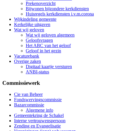
Prekenoverzicht
Bijwonen bijzondere kerkdiensten
Huisregels kerkdiensten i.v.m.corona
Wijkindeling gemeente
Kerkelijke uitgaven
Wat wij geloven
Wat wij geloven algemeen
Geloofsvragen
Het ABC van het geloof
Geloof in het gezin
Vacaturebank
Overige zaken
Digitaal kaartje versturen
ANBI-status
Commissiewerk
Cie van Beheer
Fondswervingscommissie
Bazarcommissie
Algemene info
Gemeentekring de Schakel
Interne vertrouwenspersoon
Zending en Evangelisatie