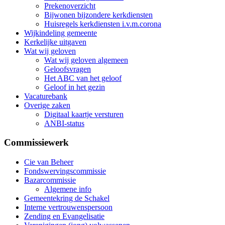
Prekenoverzicht
Bijwonen bijzondere kerkdiensten
Huisregels kerkdiensten i.v.m.corona
Wijkindeling gemeente
Kerkelijke uitgaven
Wat wij geloven
Wat wij geloven algemeen
Geloofsvragen
Het ABC van het geloof
Geloof in het gezin
Vacaturebank
Overige zaken
Digitaal kaartje versturen
ANBI-status
Commissiewerk
Cie van Beheer
Fondswervingscommissie
Bazarcommissie
Algemene info
Gemeentekring de Schakel
Interne vertrouwenspersoon
Zending en Evangelisatie