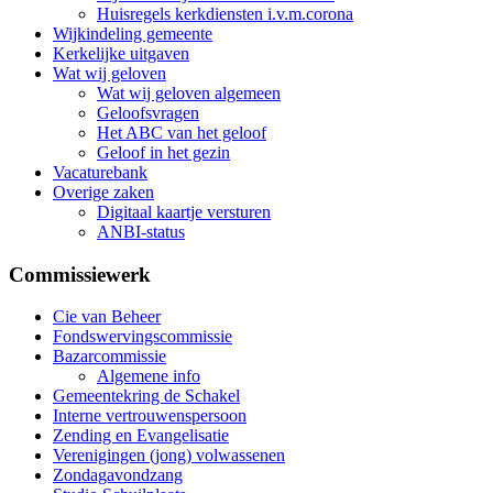
Huisregels kerkdiensten i.v.m.corona
Wijkindeling gemeente
Kerkelijke uitgaven
Wat wij geloven
Wat wij geloven algemeen
Geloofsvragen
Het ABC van het geloof
Geloof in het gezin
Vacaturebank
Overige zaken
Digitaal kaartje versturen
ANBI-status
Commissiewerk
Cie van Beheer
Fondswervingscommissie
Bazarcommissie
Algemene info
Gemeentekring de Schakel
Interne vertrouwenspersoon
Zending en Evangelisatie
Verenigingen (jong) volwassenen
Zondagavondzang