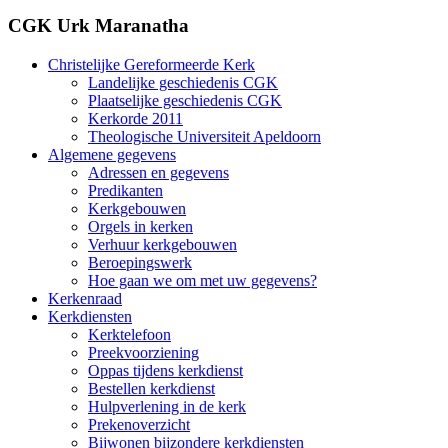
CGK Urk Maranatha
Christelijke Gereformeerde Kerk
Landelijke geschiedenis CGK
Plaatselijke geschiedenis CGK
Kerkorde 2011
Theologische Universiteit Apeldoorn
Algemene gegevens
Adressen en gegevens
Predikanten
Kerkgebouwen
Orgels in kerken
Verhuur kerkgebouwen
Beroepingswerk
Hoe gaan we om met uw gegevens?
Kerkenraad
Kerkdiensten
Kerktelefoon
Preekvoorziening
Oppas tijdens kerkdienst
Bestellen kerkdienst
Hulpverlening in de kerk
Prekenoverzicht
Bijwonen bijzondere kerkdiensten