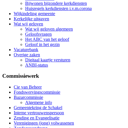
Bijwonen bijzondere kerkdiensten
Huisregels kerkdiensten i.v.m.corona
Wijkindeling gemeente
Kerkelijke uitgaven
Wat wij geloven
Wat wij geloven algemeen
Geloofsvragen
Het ABC van het geloof
Geloof in het gezin
Vacaturebank
Overige zaken
Digitaal kaartje versturen
ANBI-status
Commissiewerk
Cie van Beheer
Fondswervingscommissie
Bazarcommissie
Algemene info
Gemeentekring de Schakel
Interne vertrouwenspersoon
Zending en Evangelisatie
Verenigingen (jong) volwassenen