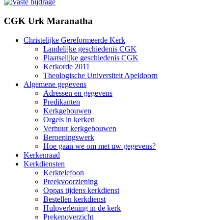
CGK Urk Maranatha
Christelijke Gereformeerde Kerk
Landelijke geschiedenis CGK
Plaatselijke geschiedenis CGK
Kerkorde 2011
Theologische Universiteit Apeldoorn
Algemene gegevens
Adressen en gegevens
Predikanten
Kerkgebouwen
Orgels in kerken
Verhuur kerkgebouwen
Beroepingswerk
Hoe gaan we om met uw gegevens?
Kerkenraad
Kerkdiensten
Kerktelefoon
Preekvoorziening
Oppas tijdens kerkdienst
Bestellen kerkdienst
Hulpverlening in de kerk
Prekenoverzicht