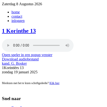
Zaterdag 8 Augustus 2026
home
contact
inloggen
1 Korinthe 13
Open speler in een popup venster
Download audiobestand
kand. G. Bosker
1Korintiërs 13
zondag 19 januari 2025
Meelezen met het te lezen schriftgedeelte?
Klik hier
Snel naar