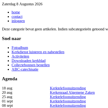
Zaterdag 8 Augustus 2026
home
contact
inloggen
Deze categorie bevat geen artikelen. Indien subcategorieën getoond 
Snel naar
Fotoalbum
Kerkdienst luisteren en nabestellen
Activiteiten
Downloaden kerkblad
Collectebonnen bestellen
ABC-catechisatie
Agenda
18 aug
Kerktelefoonuitzending
20 aug
Kerkenraad Algemene Zaken
25 aug
Kerktelefoonuitzending
01 sept
Kerktelefoonuitzending
08 sept
Kerktelefoonuitzending