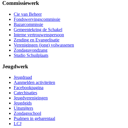
Commissiewerk
Cie van Beheer
Fondswervingscommissie
Bazarcommissie
Gemeentekring de Schakel
Interne vertrouwenspersoon
Zending en Evangelisatie
Verenigingen (jong) volwassenen
Zondagavondzang
Studio Schuilplaats
Jeugdwerk
Jeugdraad
Aanmelden activiteiten
Facebookpagina
Catechisaties
Jeugdverenigingen
Jeugdgids
Uitsmijters
Zondagsschool
Psalmen in gebarentaal
LCJ