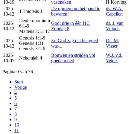
10-19
vastmaken
H.Korving
2025-
De oproep om het pand te
ds. W.A.
1Timoteüs 1
10-12
bewaren!
Capellen
Deuteronomium
2025-
God: drie in één HC
ds. J. van
6:1-5
10-12
Zondag 8
Vulpen
Matteüs 3:13-17
Genesis 1:1-5
2025-
En God zag dat het goed
Ds. M.
Genesis 1:31
10-12
was...
Visser
Genesis 3:1-6
2025-
Bouwen en strijden vol
W.J. v.d.
Nehemiah 4
10-05
goede moed
Velde
Pagina 9 van 36
Start
Vorige
4
5
6
7
8
9
10
11