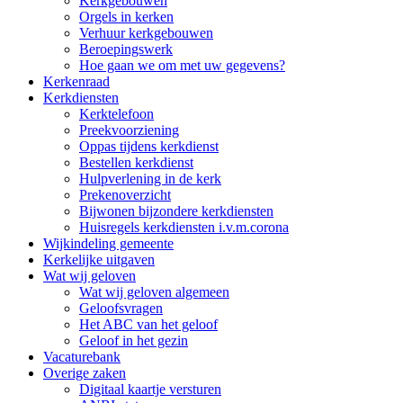
Kerkgebouwen
Orgels in kerken
Verhuur kerkgebouwen
Beroepingswerk
Hoe gaan we om met uw gegevens?
Kerkenraad
Kerkdiensten
Kerktelefoon
Preekvoorziening
Oppas tijdens kerkdienst
Bestellen kerkdienst
Hulpverlening in de kerk
Prekenoverzicht
Bijwonen bijzondere kerkdiensten
Huisregels kerkdiensten i.v.m.corona
Wijkindeling gemeente
Kerkelijke uitgaven
Wat wij geloven
Wat wij geloven algemeen
Geloofsvragen
Het ABC van het geloof
Geloof in het gezin
Vacaturebank
Overige zaken
Digitaal kaartje versturen