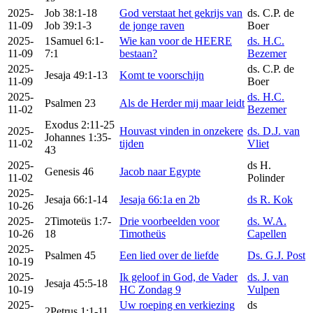
2025-
Job 38:1-18
God verstaat het gekrijs van
ds. C.P. de
11-09
Job 39:1-3
de jonge raven
Boer
2025-
1Samuel 6:1-
Wie kan voor de HEERE
ds. H.C.
11-09
7:1
bestaan?
Bezemer
2025-
ds. C.P. de
Jesaja 49:1-13
Komt te voorschijn
11-09
Boer
2025-
ds. H.C.
Psalmen 23
Als de Herder mij maar leidt
11-02
Bezemer
Exodus 2:11-25
2025-
Houvast vinden in onzekere
ds. D.J. van
Johannes 1:35-
11-02
tijden
Vliet
43
2025-
ds H.
Genesis 46
Jacob naar Egypte
11-02
Polinder
2025-
Jesaja 66:1-14
Jesaja 66:1a en 2b
ds R. Kok
10-26
2025-
2Timoteüs 1:7-
Drie voorbeelden voor
ds. W.A.
10-26
18
Timotheüs
Capellen
2025-
Psalmen 45
Een lied over de liefde
Ds. G.J. Post
10-19
2025-
Ik geloof in God, de Vader
ds. J. van
Jesaja 45:5-18
10-19
HC Zondag 9
Vulpen
2025-
Uw roeping en verkiezing
ds
2Petrus 1:1-11