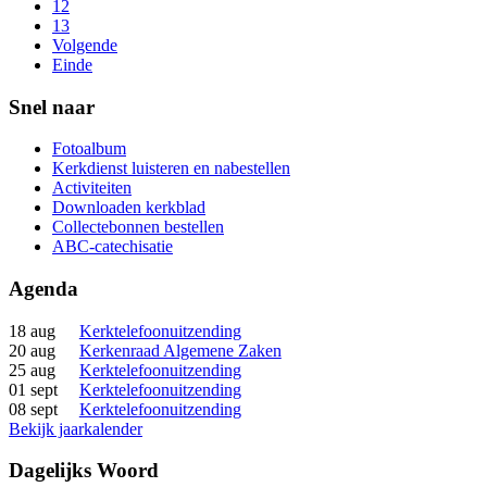
12
13
Volgende
Einde
Snel naar
Fotoalbum
Kerkdienst luisteren en nabestellen
Activiteiten
Downloaden kerkblad
Collectebonnen bestellen
ABC-catechisatie
Agenda
18 aug
Kerktelefoonuitzending
20 aug
Kerkenraad Algemene Zaken
25 aug
Kerktelefoonuitzending
01 sept
Kerktelefoonuitzending
08 sept
Kerktelefoonuitzending
Bekijk jaarkalender
Dagelijks Woord