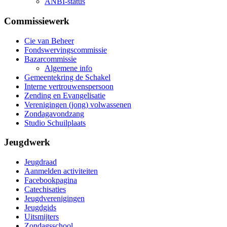
ANBI-status
Commissiewerk
Cie van Beheer
Fondswervingscommissie
Bazarcommissie
Algemene info
Gemeentekring de Schakel
Interne vertrouwenspersoon
Zending en Evangelisatie
Verenigingen (jong) volwassenen
Zondagavondzang
Studio Schuilplaats
Jeugdwerk
Jeugdraad
Aanmelden activiteiten
Facebookpagina
Catechisaties
Jeugdverenigingen
Jeugdgids
Uitsmijters
Zondagsschool