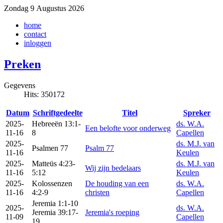
Zondag 9 Augustus 2026
home
contact
inloggen
Preken
Gegevens
Hits: 350172
Datum
Schriftgedeelte
Titel
Spreker
2025-
Hebreeën 13:1-
ds. W.A.
Een belofte voor onderweg
11-16
8
Capellen
2025-
ds. M.J. van
Psalmen 77
Psalm 77
11-16
Keulen
2025-
Matteüs 4:23-
ds. M.J. van
Wij zijn bedelaars
11-16
5:12
Keulen
2025-
Kolossenzen
De houding van een
ds. W.A.
11-16
4:2-9
christen
Capellen
Jeremia 1:1-10
2025-
ds. W.A.
Jeremia 39:17-
Jeremia's roeping
11-09
Capellen
19